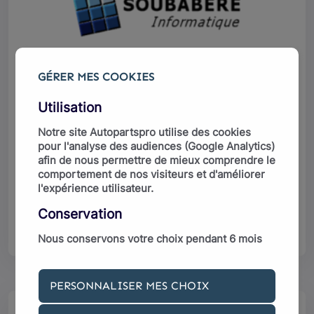
DMS / ERP
GÉRER MES COOKIES
Grâce à la maitrise technique des API
Utilisation
ou webservices, nos développeurs
peuvent créer des liaisons de votre
Notre site
Autopartspro
utilise des cookies
pour l'analyse des audiences (Google Analytics)
site web à un autre logiciel (ERP...). Le
afin de nous permettre de mieux comprendre le
site web communique donc en temps
comportement de nos visiteurs et d'améliorer
l'expérience utilisateur.
réel avec votre ERP pour afficher les
prix, les stocks....
Conservation
Nous conservons votre choix pendant 6 mois
PERSONNALISER MES CHOIX